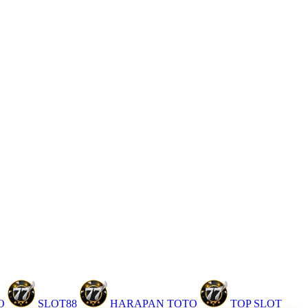
O
SLOT88
HARAPAN TOTO
TOP SLOT