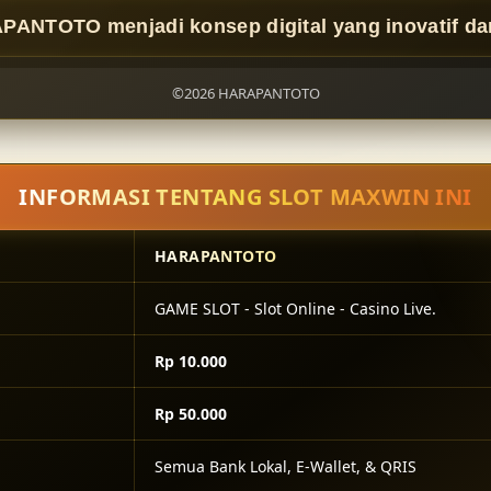
an berkesan.
makan kualitas akses melalui teknologi adaptif yang mendukung k
ANTOTO menjadi konsep digital yang inovatif d
tem yang teroptimasi membantu menciptakan pengalaman digital
aan.
ggabungkan konsep Observatory Zero, inovasi teknologi, desain 
am satu ekosistem digital. Pendekatan ini menjadikan HARAPANTOTO
©2026 HARAPANTOTO
n digital modern.
INFORMASI TENTANG SLOT MAXWIN INI
HARAPANTOTO
GAME SLOT - Slot Online - Casino Live.
Rp 10.000
Rp 50.000
Semua Bank Lokal, E-Wallet, & QRIS