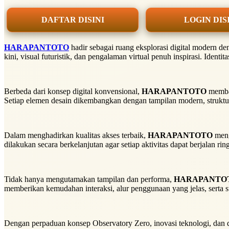
DAFTAR DISINI
LOGIN DIS
HARAPANTOTO
hadir sebagai ruang eksplorasi digital modern d
kini, visual futuristik, dan pengalaman virtual penuh inspirasi. Ident
Berbeda dari konsep digital konvensional,
HARAPANTOTO
membaw
Setiap elemen desain dikembangkan dengan tampilan modern, struktur 
Dalam menghadirkan kualitas akses terbaik,
HARAPANTOTO
meng
dilakukan secara berkelanjutan agar setiap aktivitas dapat berjalan r
Tidak hanya mengutamakan tampilan dan performa,
HARAPANTO
memberikan kemudahan interaksi, alur penggunaan yang jelas, serta 
Dengan perpaduan konsep Observatory Zero, inovasi teknologi, dan d