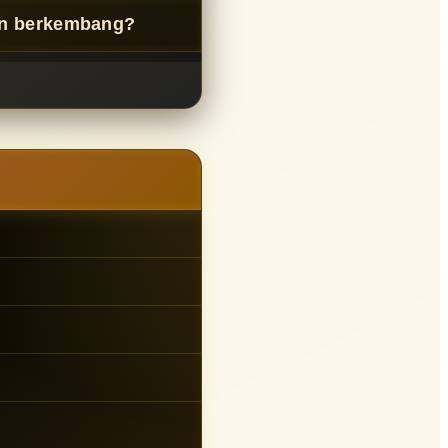
ecepatan, stabilitas, dan
an berkembang?
 yang konsisten pada
futuristik, dan pengalaman
 terus relevan dengan