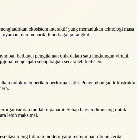
 menghadirkan ekosistem interaktif yang memadukan teknologi masa
mis, nyaman, dan menarik di berbagai perangkat.
nyimpan berbagai pengalaman unik dalam satu lingkungan virtual.
una menjelajahi setiap bagian secara lebih efisien.
alkan untuk memberikan performa stabil. Pengembangan infrastruktur
dern.
erorganisir dan mudah dipahami. Setiap bagian dirancang untuk
ara lebih maksimal.
esentasi ruang hiburan modern yang menyimpan ribuan cerita